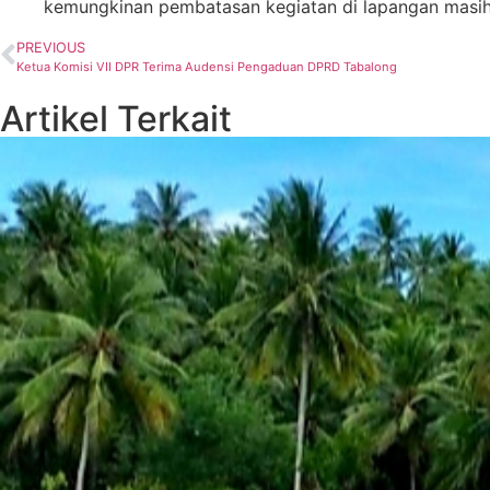
kemungkinan pembatasan kegiatan di lapangan masih 
PREVIOUS
Ketua Komisi VII DPR Terima Audensi Pengaduan DPRD Tabalong
Artikel Terkait