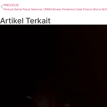
PREVIOUS
Perkuat Rantai Pasok Nasional, UMKM Binaan Pertamina Catat Potensi Bisnis Rp10
Artikel Terkait