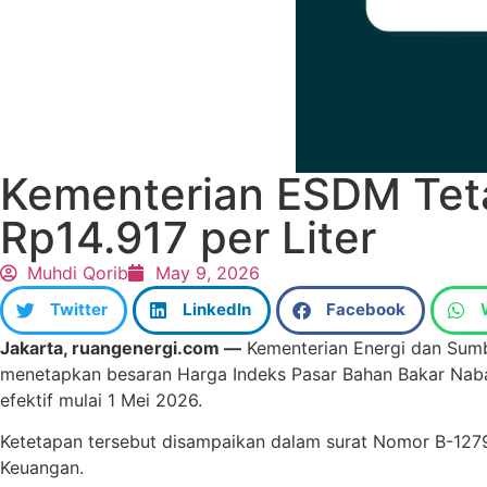
Kementerian ESDM Teta
Rp14.917 per Liter
Muhdi Qorib
May 9, 2026
Twitter
LinkedIn
Facebook
Jakarta, ruangenergi.com —
Kementerian Energi dan Sumbe
menetapkan besaran Harga Indeks Pasar Bahan Bakar Nabati
efektif mulai 1 Mei 2026.
Ketetapan tersebut disampaikan dalam surat Nomor B-1279
Keuangan.