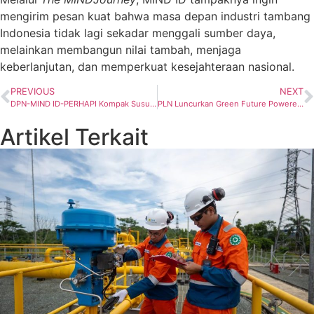
mengirim pesan kuat bahwa masa depan industri tambang
Indonesia tidak lagi sekadar menggali sumber daya,
melainkan membangun nilai tambah, menjaga
keberlanjutan, dan memperkuat kesejahteraan nasional.
PREVIOUS
NEXT
DPN-MIND ID-PERHAPI Kompak Susun Strategi Selamatkan Industri Minerba Nasional
PLN Luncurkan Green Future Powered Today, Tingkatkan Pengalaman Pakai Transportasi Publik Berbasis Listrik
Artikel Terkait