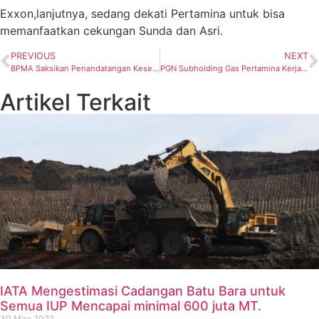
Exxon,lanjutnya, sedang dekati Pertamina untuk bisa
memanfaatkan cekungan Sunda dan Asri.
PREVIOUS
NEXT
BPMA Saksikan Penandatangan Kesepakatan PGE dan BSI Aceh Simpan Dana ASR
PGN Subholding Gas Pertamina Kerjasama dengan EMCL, HCML, Petronas, & Pertamina EP Perkuat Ketahanan Pasokan Gas Bumi
Artikel Terkait
IATA Mengestimasi Cadangan Batu Bara untuk
Semua IUP Mencapai minimal 600 juta MT.
30 May 2022