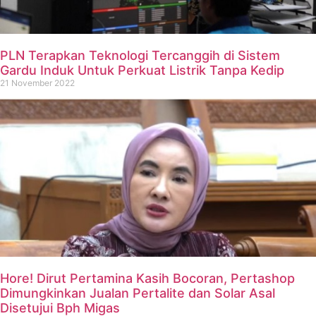
PLN Terapkan Teknologi Tercanggih di Sistem
Gardu Induk Untuk Perkuat Listrik Tanpa Kedip
21 November 2022
Hore! Dirut Pertamina Kasih Bocoran, Pertashop
Dimungkinkan Jualan Pertalite dan Solar Asal
Disetujui Bph Migas