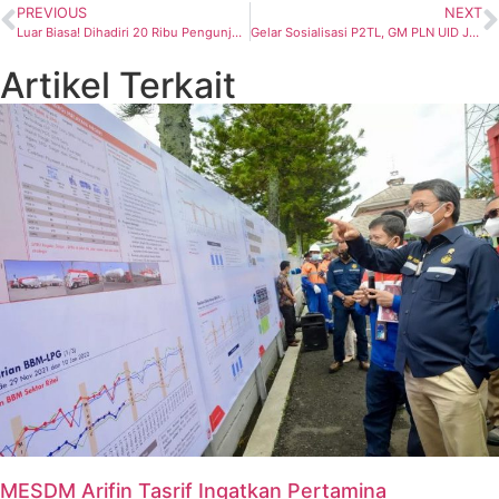
PREVIOUS
NEXT
Luar Biasa! Dihadiri 20 Ribu Pengunjung, Dirut Pertamina Buka Pertamina Ecorunfest 2023
Gelar Sosialisasi P2TL, GM PLN UID Jaya: Masyarakat Harus Gunakan Listrik Secara Legal
Artikel Terkait
MESDM Arifin Tasrif Ingatkan Pertamina