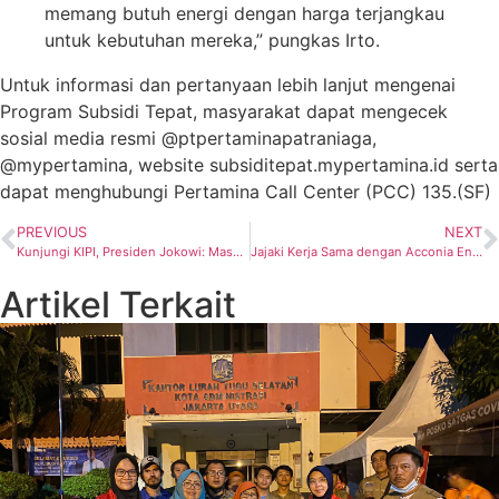
memang butuh energi dengan harga terjangkau
untuk kebutuhan mereka,” pungkas Irto.
Untuk informasi dan pertanyaan lebih lanjut mengenai
Program Subsidi Tepat, masyarakat dapat mengecek
sosial media resmi @ptpertaminapatraniaga,
@mypertamina, website subsiditepat.mypertamina.id serta
dapat menghubungi Pertamina Call Center (PCC) 135.(SF)
PREVIOUS
NEXT
Kunjungi KIPI, Presiden Jokowi: Masa Depan Industri Energi Hijau Indonesia Ada Disini
Jajaki Kerja Sama dengan Acconia Energia dan Huawei, Dirut PLN Kunjungi Spanyol
Artikel Terkait