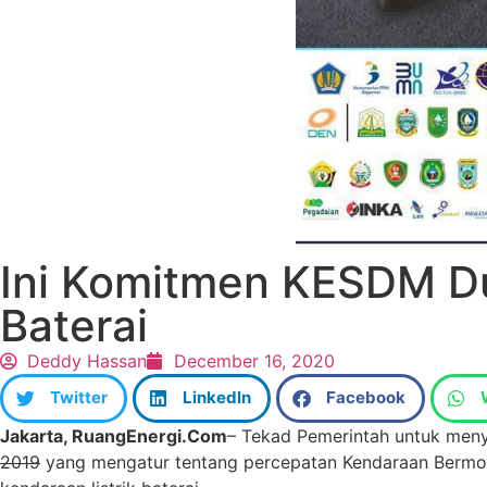
Ini Komitmen KESDM Du
Baterai
Deddy Hassan
December 16, 2020
Twitter
LinkedIn
Facebook
Jakarta, RuangEnergi.Com
– Tekad Pemerintah untuk menyo
2019
yang mengatur tentang percepatan Kendaraan Bermoto