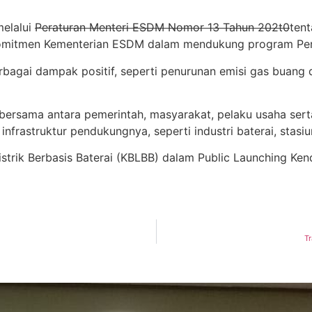
melalui
Peraturan Menteri ESDM Nomor 13 Tahun 202t0
tent
n komitmen Kementerian ESDM dalam mendukung program Pe
berbagai dampak positif, seperti penurunan emisi gas buang
 bersama antara pemerintah, masyarakat, pelaku usaha sert
struktur pendukungnya, seperti industri baterai, stasiun 
trik Berbasis Baterai (KBLBB) dalam Public Launching Kend
T