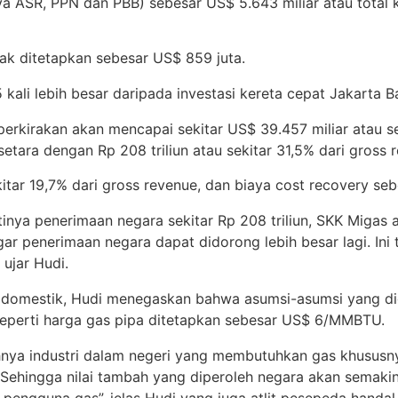
a ASR, PPN dan PBB) sebesar US$ 5.643 miliar atau total ke
k ditetapkan sebesar US$ 859 juta.
5 kali lebih besar daripada investasi kereta cepat Jakarta B
erkirakan akan mencapai sekitar US$ 39.457 miliar atau se
etara dengan Rp 208 triliun atau sekitar 31,5% dari gross 
itar 19,7% dari gross revenue, dan biaya cost recovery seb
tinya penerimaan negara sekitar Rp 208 triliun, SKK Miga
 agar penerimaan negara dapat didorong lebih besar lagi.
ujar Hudi.
k domestik, Hudi menegaskan bahwa asumsi-asumsi yang 
seperti harga gas pipa ditetapkan sebesar US$ 6/MMBTU.
ya industri dalam negeri yang membutuhkan gas khususny
Sehingga nilai tambah yang diperoleh negara akan semakin 
pengguna gas”, jelas Hudi yang juga atlit pesepeda handal