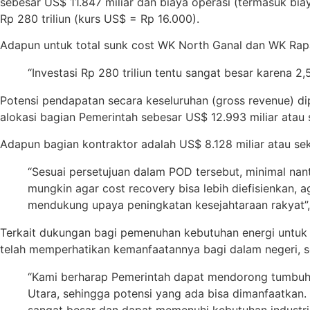
sebesar US$ 11.847 miliar dan biaya operasi (termasuk biay
Rp 280 triliun (kurs US$ = Rp 16.000).
Adapun untuk total sunk cost WK North Ganal dan WK Rapa
“Investasi Rp 280 triliun tentu sangat besar karena 2,
Potensi pendapatan secara keseluruhan (gross revenue) dip
alokasi bagian Pemerintah sebesar US$ 12.993 miliar atau s
Adapun bagian kontraktor adalah US$ 8.128 miliar atau sek
“Sesuai persetujuan dalam POD tersebut, minimal nan
mungkin agar cost recovery bisa lebih diefisienkan,
mendukung upaya peningkatan kesejahtaraan rakyat”, 
Terkait dukungan bagi pemenuhan kebutuhan energi untu
telah memperhatikan kemanfaatannya bagi dalam negeri, 
“Kami berharap Pemerintah dapat mendorong tumbuhn
Utara, sehingga potensi yang ada bisa dimanfaatkan. 
sangat besar dan dapat memenuhi kebutuhan industri 