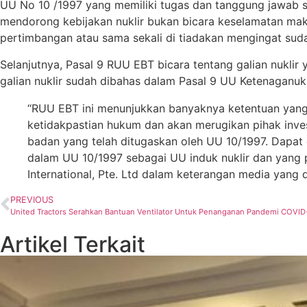
UU No 10 /1997 yang memiliki tugas dan tanggung jawab s
mendorong kebijakan nuklir bukan bicara keselamatan mak
pertimbangan atau sama sekali di tiadakan mengingat suda
Selanjutnya, Pasal 9 RUU EBT bicara tentang galian nukli
galian nuklir sudah dibahas dalam Pasal 9 UU Ketenaganukl
“RUU EBT ini menunjukkan banyaknya ketentuan yang 
ketidakpastian hukum dan akan merugikan pihak inves
badan yang telah ditugaskan oleh UU 10/1997. Dapat 
dalam UU 10/1997 sebagai UU induk nuklir dan yang p
International, Pte. Ltd dalam keterangan media yang
PREVIOUS
United Tractors Serahkan Bantuan Ventilator Untuk Penanganan Pandemi COVID
Artikel Terkait