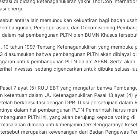
si di bidang ketenaganukliran yakni ThorCon International,
si energi.
sebut antara lain memunculkan kekuatiran bagi badan usa
Pembangunan, Pengoperasian, dan Dekomisioning Pembangki
i dalam hal pembangunan PLTN oleh BUMN Khusus tersebut.
No. 10 tahun 1997 Tentang Ketenaganukliran yang membuka
3 diasumsukan bahwa pembangunan PLTN akan dibiayai ol
an anggaran untuk pembangunan PLTN dalam APBN. Serta aka
ihal investasi sedang digencarkan untuk dibuka seluas-lua
m Pasal 7 ayat (5) RUU EBT yang mengatur bahwa Pembangu
n ketentuan dalam UU Ketenaganukliran Pasal 13 ayat (4)
telah berkonsultasi dengan DPR. Diksi persetujuan dalam 
nantinya dalam hal pembangunan PLTN Pemerintah harus me
embangunan PLTN ini, yang akan berujung kepada voting di
rmasalahan dimana untuk menjamin terselenggaranya kese
tersebut merupakan kewenangan dari Badan Pengawas Tena