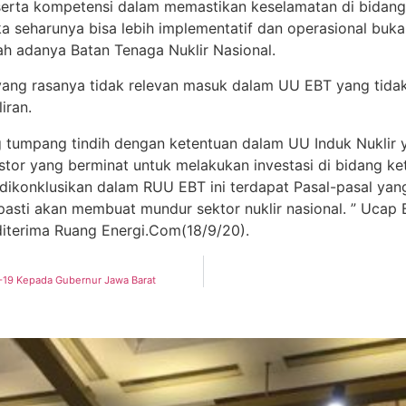
erta kompetensi dalam memastikan keselamatan di bidang k
a seharunya bisa lebih implementatif dan operasional buk
h adanya Batan Tenaga Nuklir Nasional.
r yang rasanya tidak relevan masuk dalam UU EBT yang tida
iran.
tumpang tindih dengan ketentuan dalam UU Induk Nuklir y
tor yang berminat untuk melakukan investasi di bidang ke
dikonklusikan dalam RUU EBT ini terdapat Pasal-pasal yan
asti akan membuat mundur sektor nuklir nasional. ” Ucap 
 diterima Ruang Energi.Com(18/9/20).
-19 Kepada Gubernur Jawa Barat