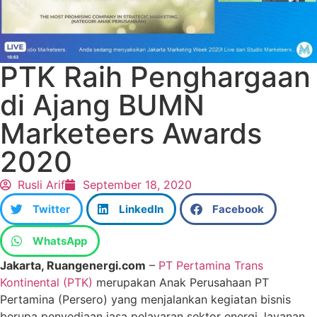
PTK Raih Penghargaan
di Ajang BUMN
Marketeers Awards
2020
Rusli Arif
September 18, 2020
Twitter
LinkedIn
Facebook
WhatsApp
Jakarta, Ruangenergi.com
–
PT Pertamina Trans
Kontinental (PTK)
merupakan Anak Perusahaan PT
Pertamina (Persero) yang menjalankan kegiatan bisnis
berupa penyediaan jasa pelayaran sektor energi, layanan