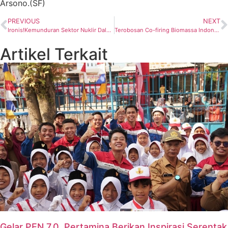
Arsono.(SF)
PREVIOUS
NEXT
Ironis!Kemunduran Sektor Nuklir Dalam RUU EBT
Terobosan Co-firing Biomassa Indonesia dalam Clean Energy Ministerial ke-11
Artikel Terkait
Gelar PEN 7.0, Pertamina Berikan Inspirasi Serentak