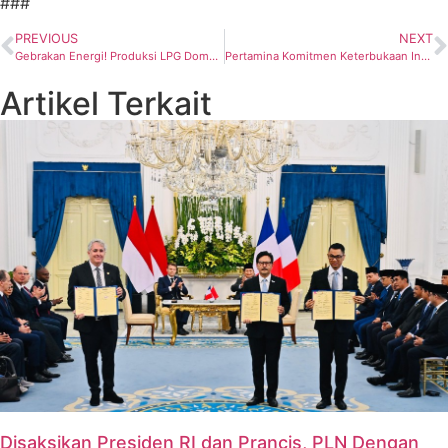
###
PREVIOUS
NEXT
Gebrakan Energi! Produksi LPG Domestik Siap Melejit 160 Ton per Hari
Pertamina Komitmen Keterbukaan Informasi, Tangkal Disinformasi Publik, Catat Itu!
Artikel Terkait
Disaksikan Presiden RI dan Prancis, PLN Dengan