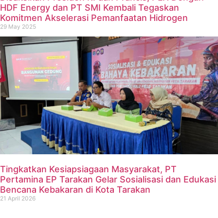
HDF Energy dan PT SMI Kembali Tegaskan
Komitmen Akselerasi Pemanfaatan Hidrogen
29 May 2025
Tingkatkan Kesiapsiagaan Masyarakat, PT
Pertamina EP Tarakan Gelar Sosialisasi dan Edukasi
Bencana Kebakaran di Kota Tarakan
21 April 2026