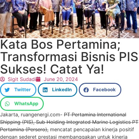
Kata Bos Pertamina;
Transformasi Bisnis PIS
Sukses! Catat Ya!
Sigit Sudadi
June 20, 2024
Twitter
LinkedIn
Facebook
WhatsApp
Jakarta, ruangenergi.com-
PT Pertamina International
Shipping (PIS), Sub Holding Integrated Marine Logistics PT
Pertamina (Persero),
mencatat pencapaian kinerja positif
dengan sederet prestasi membanggakan untuk kinerja