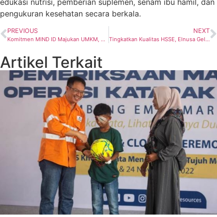
edukasi nutrisi, pemberian suplemen, senam ibu hamil, dan
pengukuran kesehatan secara berkala.
PREVIOUS
NEXT
Komitmen MIND ID Majukan UMKM, Konsisten Pendampingan Perluasan Pasar
Tingkatkan Kualitas HSSE, Elnusa Gelar Sosialisasi Pencegahan Pemalsuan Dokumen MCU Personel Mitra Kerja
Artikel Terkait