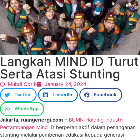
Langkah MIND ID Turut
Serta Atasi Stunting
Muhdi Qorib
January 24, 2024
Twitter
LinkedIn
Facebook
WhatsApp
Jakarta, ruangenergi.com
–
BUMN Holding Industri
Pertambangan Mind ID
berperan aktif dalam penanganan
stunting melalui pemberian edukasi kepada generasi