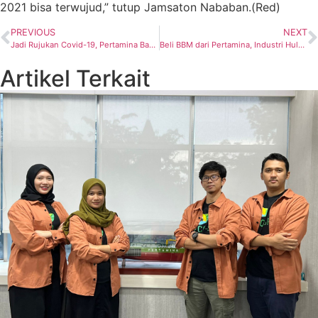
2021 bisa terwujud,” tutup Jamsaton Nababan.(Red)
PREVIOUS
NEXT
Jadi Rujukan Covid-19, Pertamina Bantu Renovasi RSAL Mintohardjo
Beli BBM dari Pertamina, Industri Hulu Migas Hemat Rp 3,4 T
Artikel Terkait