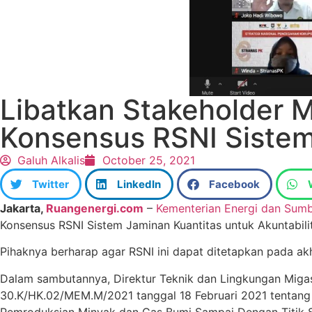
Libatkan Stakeholder 
Konsensus RSNI Sistem
Galuh Alkalis
October 25, 2021
Twitter
LinkedIn
Facebook
Jakarta,
Ruangenergi.com
–
Kementerian Energi dan Sum
Konsensus RSNI Sistem Jaminan Kuantitas untuk Akuntabilit
Pihaknya berharap agar RSNI ini dapat ditetapkan pada akh
Dalam sambutannya, Direktur Teknik dan Lingkungan Miga
30.K/HK.02/MEM.M/2021 tanggal 18 Februari 2021 tentang
Pemroduksian Minyak dan Gas Bumi Sampai Dengan Titik Se