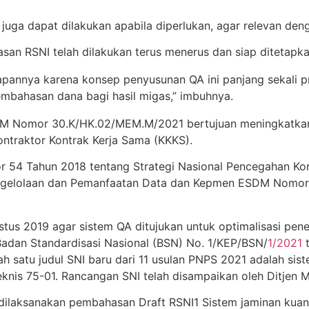
I juga dapat dilakukan apabila diperlukan, agar relevan d
an RSNI telah dilakukan terus menerus dan siap ditetapka
apannya karena konsep penyusunan QA ini panjang sekali p
bahasan dana bagi hasil migas,” imbuhnya.
M Nomor 30.K/HK.02/MEM.M/2021 bertujuan meningkatkan t
ntraktor Kontrak Kerja Sama (KKKS).
 54 Tahun 2018 tentang Strategi Nasional Pencegahan Kor
ngelolaan dan Pemanfaatan Data dan Kepmen ESDM Nomor
us 2019 agar sistem QA ditujukan untuk optimalisasi pene
 Badan Standardisasi Nasional (BSN) No. 1/KEP/BSN/
1/2021
t
 satu judul SNI baru dari 11 usulan PNPS 2021 adalah siste
Teknis 75-01. Rancangan SNI telah disampaikan oleh Ditje
dilaksanakan pembahasan Draft RSNI1 Sistem jaminan kuantit