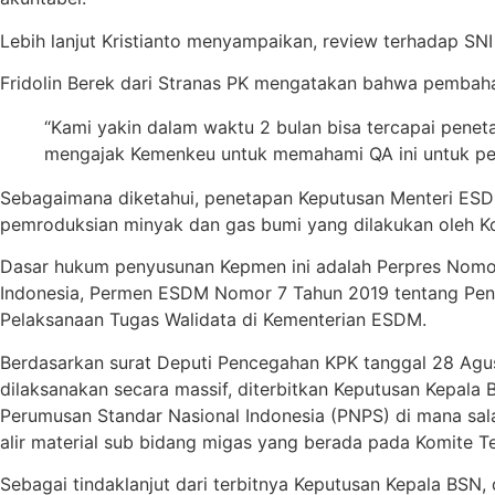
Lebih lanjut Kristianto menyampaikan, review terhadap SN
Fridolin Berek dari Stranas PK mengatakan bahwa pembahas
“Kami yakin dalam waktu 2 bulan bisa tercapai penet
mengajak Kemenkeu untuk memahami QA ini untuk pem
Sebagaimana diketahui, penetapan Keputusan Menteri ESD
pemroduksian minyak dan gas bumi yang dilakukan oleh Ko
Dasar hukum penyusunan Kepmen ini adalah Perpres Nomor
Indonesia, Permen ESDM Nomor 7 Tahun 2019 tentang Pe
Pelaksanaan Tugas Walidata di Kementerian ESDM.
Berdasarkan surat Deputi Pencegahan KPK tanggal 28 Agust
dilaksanakan secara massif, diterbitkan Keputusan Kepala
Perumusan Standar Nasional Indonesia (PNPS) di mana salah
alir material sub bidang migas yang berada pada Komite 
Sebagai tindaklanjut dari terbitnya Keputusan Kepala BSN, 