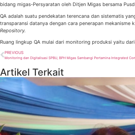
bidang migas-Persyaratan oleh Ditjen Migas bersama Pusd
QA adalah suatu pendekatan terencana dan sistematis yan
transparansi datanya dengan cara penerapan mekanisme kend
Repository.
Ruang lingkup QA mulai dari monitoring produksi yaitu dari 
PREVIOUS
Monitoring dan Digitalisasi SPBU, BPH Migas Sambangi Pertamina Integrated C
Artikel Terkait