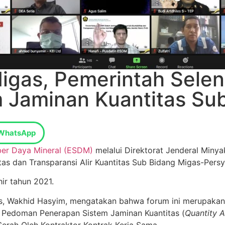
Migas, Pemerintah Sele
 Jaminan Kuantitas Su
WhatsApp
ber Daya Mineral (ESDM)
melalui Direktorat Jenderal Miny
as dan Transparansi Alir Kuantitas Sub Bidang Migas-Persya
ir tahun 2021.
s, Wakhid Hasyim, mengatakan bahwa forum ini merupakan 
 Pedoman Penerapan Sistem Jaminan Kuantitas (
Quantity 
rah Oleh Kontraktor Kontrak Kerja Sama.