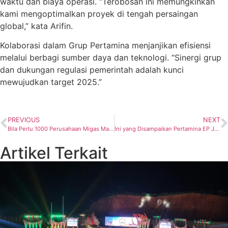
waktu dan biaya operasi. “Terobosan ini memungkinkan
kami mengoptimalkan proyek di tengah persaingan
global,” kata Arifin.
Kolaborasi dalam Grup Pertamina menjanjikan efisiensi
melalui berbagi sumber daya dan teknologi. “Sinergi grup
dan dukungan regulasi pemerintah adalah kunci
mewujudkan target 2025.”
PREVIOUS
NEXT
Bila Perlu 1000 Perusahaan Migas Masuk ke Hulu Migas di Indonesia, Kata Kepala SKK Migas Djoko Siswanto!
Ini yang Disampaikan Pertamina EP Jatibarang Field Ketika Terima Mahasiswa Unhan RI Site Visit
Artikel Terkait