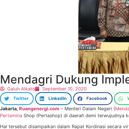
Mendagri Dukung Imple
Galuh Alkalis
September 10, 2020
Twitter
LinkedIn
Facebook
Jakarta,
Ruangenergi.com
– Menteri Dalam Negeri (
Menda
Pertamina
Shop (Pertashop) di daerah demi terwujudnya k
Hal tersebut disampaikan dalam Rapat Kordinasi secara vir