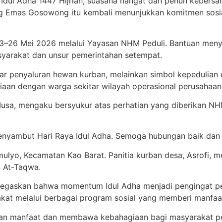
Idul Adha 1447 Hijriah, suasana hangat dan penuh kebersa
 Emas Gosowong itu kembali menunjukkan komitmen sosial
23–26 Mei 2026 melalui Yayasan NHM Peduli. Bantuan meny
masyarakat dan unsur pemerintahan setempat.
ar penyaluran hewan kurban, melainkan simbol kepedulian 
iaan dengan warga sekitar wilayah operasional perusahaan
Musa, mengaku bersyukur atas perhatian yang diberikan N
nyambut Hari Raya Idul Adha. Semoga hubungan baik dan kep
omulyo, Kecamatan Kao Barat. Panitia kurban desa, Asrof
d At-Taqwa.
, menegaskan bahwa momentum Idul Adha menjadi pengingat 
rakat melalui berbagai program sosial yang memberi manfaa
an manfaat dan membawa kebahagiaan bagi masyarakat pe