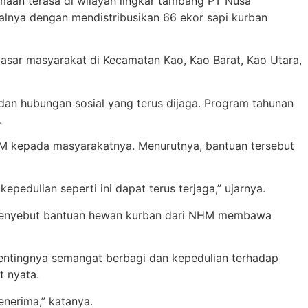
maan terasa di wilayah lingkar tambang PT Nusa
nya dengan mendistribusikan 66 ekor sapi kurban
asar masyarakat di Kecamatan Kao, Kao Barat, Kao Utara,
dan hubungan sosial yang terus dijaga. Program tahunan
.
HM kepada masyarakatnya. Menurutnya, bantuan tersebut
edulian seperti ini dapat terus terjaga,” ujarnya.
i, menyebut bantuan hewan kurban dari NHM membawa
pentingnya semangat berbagi dan kepedulian terhadap
t nyata.
nerima,” katanya.