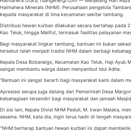
Halmahera Utara, ruangenergi.com — Menjelang Hari Raya 
Halmahera Minerals (NHM). Perusahaan pengelola Tambang
kepada masyarakat di lima kecamatan sekitar tambang.
Distribusi hewan kurban dilakukan secara bertahap pada 
Kao Teluk, hingga Malifut, termasuk fasilitas pelayanan 
Bagi masyarakat lingkar tambang, bantuan ini bukan sekad
tersebut telah menjadi tradisi NHM dalam berbagi kebahag
Kepala Desa Bobaneigo, Kecamatan Kao Teluk, Haji Ayub 
sangat membantu warga dalam menyambut Idul Adha.
“Bantuan ini sangat berarti bagi masyarakat kami dalam me
Apresiasi serupa juga datang dari Pemerintah Desa Marg
kebahagiaan tersendiri bagi masyarakat dan jamaah Masji
Di sisi lain, Kepala Divisi NHM Peduli, M. Irwan Malaka
sesama. NHM, kata dia, ingin terus hadir di tengah masya
“NHM berharap bantuan hewan kurban ini dapat memberik