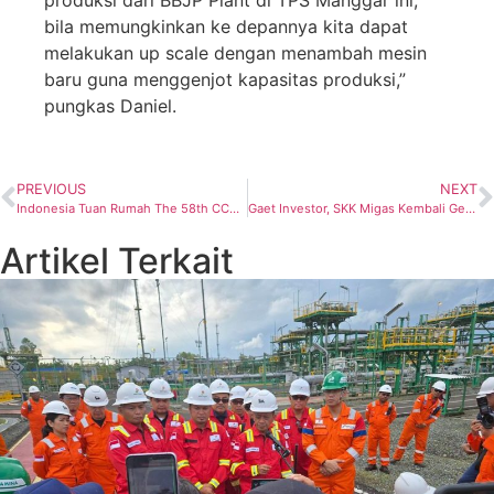
bila memungkinkan ke depannya kita dapat
melakukan up scale dengan menambah mesin
baru guna menggenjot kapasitas produksi,”
pungkas Daniel.
PREVIOUS
NEXT
Indonesia Tuan Rumah The 58th CCOP Annual Session, Bahas Geosains untuk Transisi Energi
Gaet Investor, SKK Migas Kembali Gelar ICIUOG 2022 untuk ke-3 Kalinya
Artikel Terkait