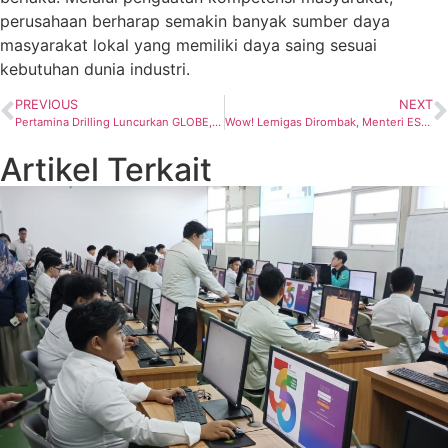
perusahaan berharap semakin banyak sumber daya
masyarakat lokal yang memiliki daya saing sesuai
kebutuhan dunia industri.
PREVIOUS
NEXT
Pertamina Drilling Luncurkan GLOBE, Program Pembelajaran Bahasa Asing Berbasis AI untuk Dukung Ekspansi Global
Wow! Lemigas Dirombak, Menteri ESDM Buka Jalan Profesional Non-PNS Pimpin Balai Migas
Artikel Terkait