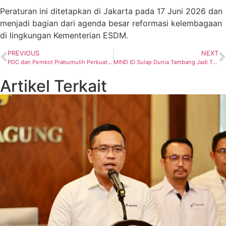
Peraturan ini ditetapkan di Jakarta pada 17 Juni 2026 dan
menjadi bagian dari agenda besar reformasi kelembagaan
di lingkungan Kementerian ESDM.
PREVIOUS
NEXT
PDC dan Pemkot Prabumulih Perkuat Sinergi Pengembangan Kompetensi SDM Lokal
MIND ID Sulap Dunia Tambang Jadi Taman Bermain Edukatif, Anak-anak Diajak Jadi “Junior Miner”
Artikel Terkait