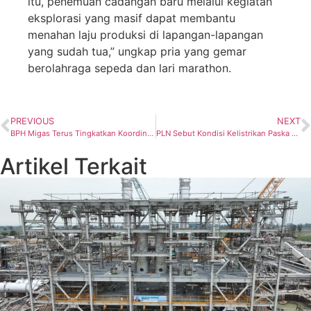
itu, penemuan cadangan baru melalui kegiatan
eksplorasi yang masif dapat membantu
menahan laju produksi di lapangan-lapangan
yang sudah tua,” ungkap pria yang gemar
berolahraga sepeda dan lari marathon.
PREVIOUS
NEXT
BPH Migas Terus Tingkatkan Koordinasi Pemantauan Pasokan BBM dan Gas untuk Ramadhan dan Idul Fitri
PLN Sebut Kondisi Kelistrikan Paska Gempa Tuban Aman dan Tidak Terdampak
Artikel Terkait