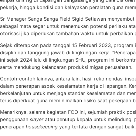
pekerja, hingga kondisi dan kelayakan peralatan guna mema
Sr Manager Sanga Sanga Field Sigid Setiawan menyambut ba
sebagai mata segar untuk menemukan potensi perilaku atau
otorisasi jika diperlukan tambahan waktu untuk perbaikan 
Sejak diterapkan pada tanggal 15 Februari 2023, program 
disiplin dan tanggung jawab di lingkungan kerja. “Pener
ini sejak 2024 lalu di lingkungan SHU, program ini berkontr
serta mendukung kelancaran produksi migas perusahaan.
Contoh-contoh lainnya, antara lain, hasil rekomendasi insp
dalam penerapan aspek keselamatan kerja di lapangan. Ke
berkelanjutan untuk menjaga standar keselamatan dan mema
terus diperkuat guna meminimalkan risiko saat pekerjaan b
Menariknya, selama kegiatan FCO ini, sejumlah praktik posi
penggunaan
slayer
atau penutup kepala untuk melindungi 
penerapan
housekeeping
yang tertata dengan sangat baik.