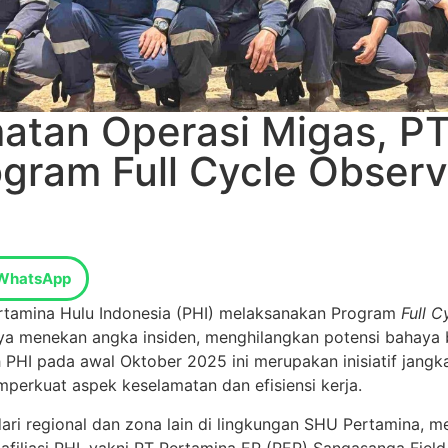
atan Operasi Migas, PT
gram Full Cycle Observ
WhatsApp
rtamina Hulu Indonesia (PHI) melaksanakan Program
Full 
ya menekan angka insiden, menghilangkan potensi bahaya 
PHI pada awal Oktober 2025 ini merupakan inisiatif jang
erkuat aspek keselamatan dan efisiensi kerja.
ari regional dan zona lain di lingkungan SHU Pertamina, m
 afiliasi PHI, yakni PT Pertamina EP (PEP) Sangasanga Fi