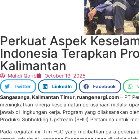
Perkuat Aspek Keselam
Indonesia Terapkan Pro
Kalimantan
Muhdi Qorib
October 13, 2025
Twitter
LinkedIn
Facebook
Sangasanga, Kalimantan Timur, ruangenergi.com
– PT Pe
meningkatkan kinerja keselamatan perusahaan melalui upa
jawab di lingkungan kerja
.
Program yang dilaksanakan oleh 
Produksi Subholding Upstream (SHU) Pertamina untuk memp
Pada kegiatan ini, Tim FCO yang melibatkan para pekerja d
empat unit rig di Lapangan Sangasanga yang dikelola oleh