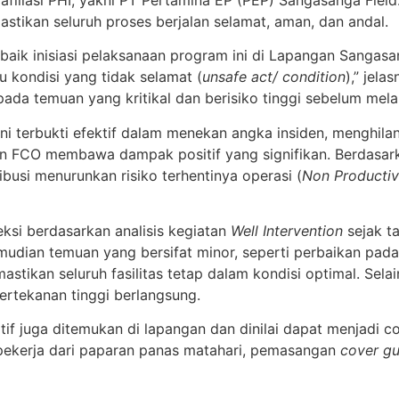
stikan seluruh proses berjalan selamat, aman, dan andal.
ik inisiasi pelaksanaan program ini di Lapangan Sangasang
 kondisi yang tidak selamat (
unsafe act/ condition
),” jel
pada temuan yang kritikal dan berisiko tinggi sebelum mela
ini terbukti efektif dalam menekan angka insiden, menghi
apan FCO membawa dampak positif yang signifikan. Berdasa
ibusi menurunkan risiko terhentinya operasi (
Non Producti
eksi berdasarkan analisis kegiatan
Well Intervention
sejak t
mudian temuan yang bersifat minor, seperti perbaikan pad
stikan seluruh fasilitas tetap dalam kondisi optimal. Sel
ertekanan tinggi berlangsung.
tif juga ditemukan di lapangan dan dinilai dapat menjadi co
pekerja dari paparan panas matahari, pemasangan
cover gu