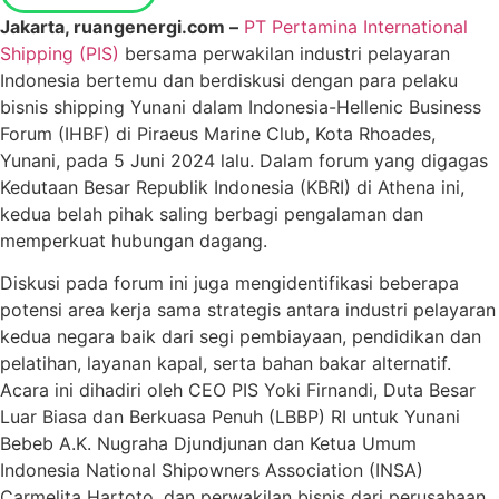
Jakarta, ruangenergi.com –
PT Pertamina International
Shipping (PIS)
bersama perwakilan industri pelayaran
Indonesia bertemu dan berdiskusi dengan para pelaku
bisnis shipping Yunani dalam Indonesia-Hellenic Business
Forum (IHBF) di Piraeus Marine Club, Kota Rhoades,
Yunani, pada 5 Juni 2024 lalu. Dalam forum yang digagas
Kedutaan Besar Republik Indonesia (KBRI) di Athena ini,
kedua belah pihak saling berbagi pengalaman dan
memperkuat hubungan dagang.
Diskusi pada forum ini juga mengidentifikasi beberapa
potensi area kerja sama strategis antara industri pelayaran
kedua negara baik dari segi pembiayaan, pendidikan dan
pelatihan, layanan kapal, serta bahan bakar alternatif.
Acara ini dihadiri oleh CEO PIS Yoki Firnandi, Duta Besar
Luar Biasa dan Berkuasa Penuh (LBBP) RI untuk Yunani
Bebeb A.K. Nugraha Djundjunan dan Ketua Umum
Indonesia National Shipowners Association (INSA)
Carmelita Hartoto, dan perwakilan bisnis dari perusahaan