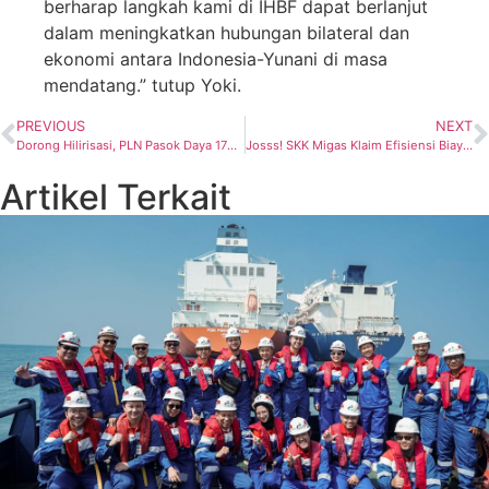
berharap langkah kami di IHBF dapat berlanjut
dalam meningkatkan hubungan bilateral dan
ekonomi antara Indonesia-Yunani di masa
mendatang.” tutup Yoki.
PREVIOUS
NEXT
Dorong Hilirisasi, PLN Pasok Daya 170 MVA Smelter PT FI di Gresik
Josss! SKK Migas Klaim Efisiensi Biaya Pengadaan Ratusan Juta Dolar per Tahun
Artikel Terkait