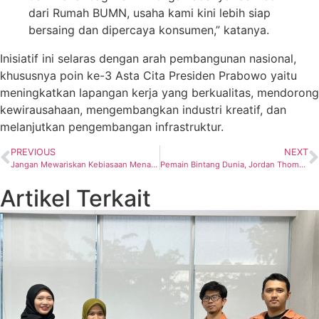
dari Rumah BUMN, usaha kami kini lebih siap
bersaing dan dipercaya konsumen,” katanya.
Inisiatif ini selaras dengan arah pembangunan nasional,
khususnya poin ke-3 Asta Cita Presiden Prabowo yaitu
meningkatkan lapangan kerja yang berkualitas, mendorong
kewirausahaan, mengembangkan industri kreatif, dan
melanjutkan pengembangan infrastruktur.
PREVIOUS
NEXT
Jangan Mewariskan Kebiasaan Menambang Timah Ilegal, Pengamat Sebut Semua Pihak Harus Komitmen Perbaiki Tata Niaga
Pemain Bintang Dunia, Jordan Thompson, Resmi Bergabung dengan Jakarta Pertamina Enduro
Artikel Terkait