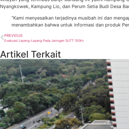
Nyangkowek, Kampung Lio, dan Perum Setia Budi Desa Ba
“Kami menyesalkan terjadinya musibah ini dan mengap
menambahkan bahwa untuk informasi dan produk Pert
PREVIOUS
Evakuasi Layang-Layang Pada Jaringan SUTT 150Kv
Artikel Terkait