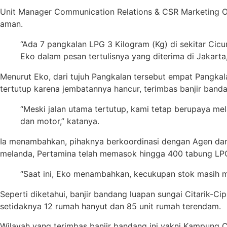
Unit Manager Communication Relations & CSR Marketing Op
aman.
“Ada 7 pangkalan LPG 3 Kilogram (Kg) di sekitar Cicur
Eko dalam pesan tertulisnya yang diterima di Jakarta
Menurut Eko, dari tujuh Pangkalan tersebut empat Pangkal
tertutup karena jembatannya hancur, terimbas banjir band
“Meski jalan utama tertutup, kami tetap berupaya mel
dan motor,” katanya.
Ia menambahkan, pihaknya berkoordinasi dengan Agen dan P
melanda, Pertamina telah memasok hingga 400 tabung LP
“Saat ini, Eko menambahkan, kecukupan stok masih 
Seperti diketahui, banjir bandang luapan sungai Citarik-Ci
setidaknya 12 rumah hanyut dan 85 unit rumah terendam.
Wilayah yang terimbas banjir bandang ini yakni Kampung