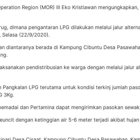
eration Region (MOR) III Eko Kristiawan mengungkapkan, 
ug, dimana pengantaran LPG dilakukan melalui jalur alternati
, Selasa (22/9/2020).
an diantaranya berada di Kampung Cibuntu Desa Pasawahan 
ang.
aksanakan pendistribusian ke warga dengan melalui jalur alt
angkalan LPG terutama untuk kondisi terkinj jumlah pasok
G 3Kg.
memadai dan Pertamina dapat mengirimkan pasokan sewaktu
peuncit dengan ketinggian air 5-6 meter terjadi akibat huj
 Cipari Desa Cisaat, Kampung Cibuntu Desa Pasawahan, Ka