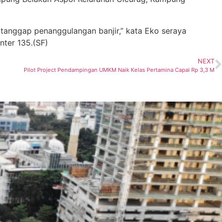
 tanggap penanggulangan banjir,” kata Eko seraya
ter 135.(SF)
NEXT
Pilot Project Pendampingan UMKM Naik Kelas Pertamina Capai Rp 3,3 M