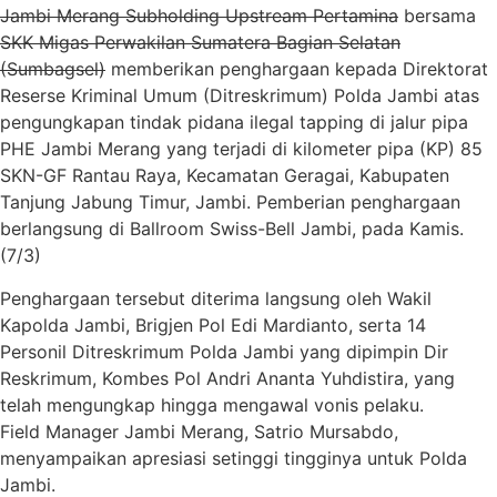
Jambi Merang Subholding Upstream Pertamina
bersama
SKK Migas Perwakilan Sumatera Bagian Selatan
(Sumbagsel)
memberikan penghargaan kepada Direktorat
Reserse Kriminal Umum (Ditreskrimum) Polda Jambi atas
pengungkapan tindak pidana ilegal tapping di jalur pipa
PHE Jambi Merang yang terjadi di kilometer pipa (KP) 85
SKN-GF Rantau Raya, Kecamatan Geragai, Kabupaten
Tanjung Jabung Timur, Jambi. Pemberian penghargaan
berlangsung di Ballroom Swiss-Bell Jambi, pada Kamis.
(7/3)
Penghargaan tersebut diterima langsung oleh Wakil
Kapolda Jambi, Brigjen Pol Edi Mardianto, serta 14
Personil Ditreskrimum Polda Jambi yang dipimpin Dir
Reskrimum, Kombes Pol Andri Ananta Yuhdistira, yang
telah mengungkap hingga mengawal vonis pelaku.
Field Manager Jambi Merang, Satrio Mursabdo,
menyampaikan apresiasi setinggi tingginya untuk Polda
Jambi.