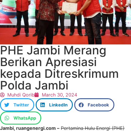
PHE Jambi Merang
Berikan Apresiasi
kepada Ditreskrimum
Polda Jambi
Muhdi Qorib
March 30, 2024
Twitter
LinkedIn
Facebook
WhatsApp
Jambi, ruangenergi.com –
Pertamina Hulu Energi (PHE)