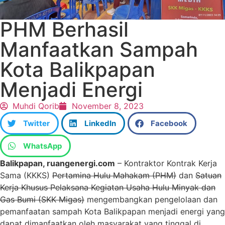
PHM Berhasil
Manfaatkan Sampah
Kota Balikpapan
Menjadi Energi
Muhdi Qorib
November 8, 2023
Twitter
LinkedIn
Facebook
WhatsApp
Balikpapan, ruangenergi.com
– Kontraktor Kontrak Kerja
Sama (KKKS)
Pertamina Hulu Mahakam (PHM)
dan
Satuan
Kerja Khusus Pelaksana Kegiatan Usaha Hulu Minyak dan
Gas Bumi (SKK Migas)
mengembangkan pengelolaan dan
pemanfaatan sampah Kota Balikpapan menjadi energi yang
dapat dimanfaatkan oleh masyarakat yang tinggal di