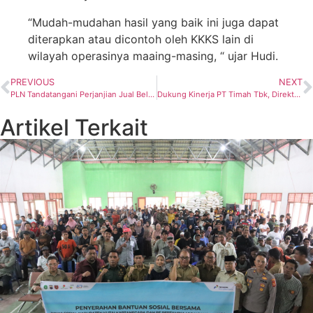
“Mudah-mudahan hasil yang baik ini juga dapat
diterapkan atau dicontoh oleh KKKS lain di
wilayah operasinya maaing-masing, “ ujar Hudi.
PREVIOUS
NEXT
PLN Tandatangani Perjanjian Jual Beli Listrik PLTS Bangka 10 MWac Pengembangan Energi Baru Terbarukan
Dukung Kinerja PT Timah Tbk, Direktur MIND ID Laksanakan Kunjungan Kerja ke Babel
Artikel Terkait