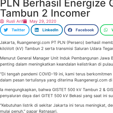
PLN Berhasil Energize
Tambun 2 Incomer
Rusli Arif
May 29, 2020
Twitter
LinkedIn
Facebook
Jakarta, Ruangenergi.com PT PLN (Persero) berhasil memb
kiloVolt (kV) Tambun 2 serta transmisi Saluran Udara Teg
Menurut General Manager Unit Induk Pembangunan Jawa Bagi
penting dalam meningkatkan keandalan kelistrikan di pulau
“Di tengah pandemi COVID-19 ini, kami terus berkomitmen u
dalam pesan tertulisnya yang diterima Ruangenergi.com di
Ia mengungkapkan, bahwa GISTET 500 kV Tambun 2 & GIS 
penyaluran daya dari GITET 500 kV Bekasi yang saat ini s
“Kebutuhan listrik di sekitar Jakarta ini terus meningkat
mulai penuh,” papar Ratnasari.