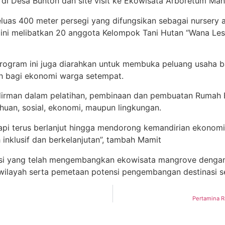
i di Desa Bunton dan site visit ke Ekowisata Arboretum Ma
seluas 400 meter persegi yang difungsikan sebagai nurser
ini melibatkan 20 anggota Kelompok Tani Hutan “Wana Lest
 program ini juga diarahkan untuk membuka peluang usaha 
bah bagi ekonomi warga setempat.
irman dalam pelatihan, pembinaan dan pembuatan Rumah Bi
huan, sosial, ekonomi, maupun lingkungan.
 tapi terus berlanjut hingga mendorong kemandirian ekonomi
inklusif dan berkelanjutan”, tambah Mamit
si yang telah mengembangkan ekowisata mangrove dengan fa
 wilayah serta pemetaan potensi pengembangan destinasi s
Pertamina R