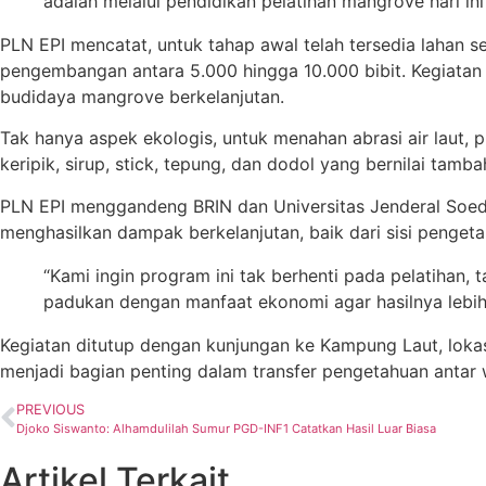
adalah melalui pendidikan pelatihan mangrove hari in
PLN EPI mencatat, untuk tahap awal telah tersedia lahan 
pengembangan antara 5.000 hingga 10.000 bibit. Kegiatan 
budidaya mangrove berkelanjutan.
Tak hanya aspek ekologis, untuk menahan abrasi air laut,
keripik, sirup, stick, tepung, dan dodol yang bernilai tam
PLN EPI menggandeng BRIN dan Universitas Jenderal Soed
menghasilkan dampak berkelanjutan, baik dari sisi pengeta
“Kami ingin program ini tak berhenti pada pelatihan,
padukan dengan manfaat ekonomi agar hasilnya lebih 
Kegiatan ditutup dengan kunjungan ke Kampung Laut, loka
menjadi bagian penting dalam transfer pengetahuan antar
PREVIOUS
Djoko Siswanto: Alhamdulilah Sumur PGD-INF1 Catatkan Hasil Luar Biasa
Artikel Terkait