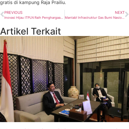
gratis di kampung Raja Prailiu.
PREVIOUS
NEXT
Inovasi Hijau ITPLN Raih Penghargaan Internasional, Sabet Gold Medal di IPITEx 2025
Mantab! Infrastruktur Gas Bumi Nasional Makin Terjaga
Artikel Terkait