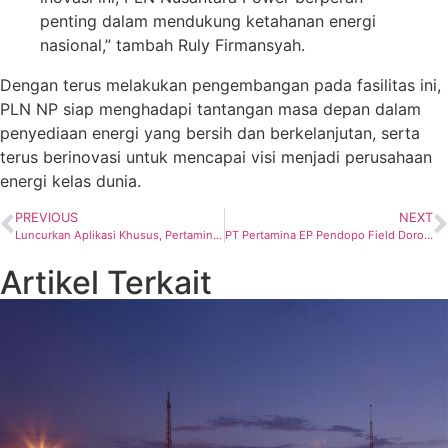
penting dalam mendukung ketahanan energi
nasional,” tambah Ruly Firmansyah.
Dengan terus melakukan pengembangan pada fasilitas ini,
PLN NP siap menghadapi tantangan masa depan dalam
penyediaan energi yang bersih dan berkelanjutan, serta
terus berinovasi untuk mencapai visi menjadi perusahaan
energi kelas dunia.
PREVIOUS
NEXT
Luncurkan Aplikasi Khusus, Pertamina Energy Terminal Dukung Masyarakat Tanggap Bencana di Area Terminal Baubau
PT Pertamina EP Pendopo Field Dorong Mitra Binaan Ekspor Pinang dan Ciptakan Inovasi Korosi Inhibitor Berbasis Ekstrak Pinang
Artikel Terkait