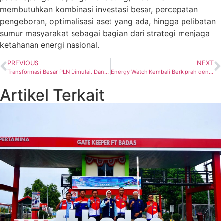
membutuhkan kombinasi investasi besar, percepatan
pengeboran, optimalisasi aset yang ada, hingga pelibatan
sumur masyarakat sebagai bagian dari strategi menjaga
ketahanan energi nasional.
PREVIOUS
NEXT
Transformasi Besar PLN Dimulai, Danantara Dorong Penyederhanaan Bisnis dan Penguatan Listrik Nasional
Energy Watch Kembali Berkiprah dengan Energi Baru: Olo Berto Siahaan Resmi Menahkodai Organisasi Sebagai Direktur Eksekutif
Artikel Terkait