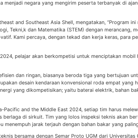
esia menjadi negara yang mengirim peserta terbanyak di aja
rtheast and Southeast Asia Shell, mengatakan, “Program in
logi, Tekni,k dan Matematika (STEM) dengan merancang, 
vatif. Kami percaya, dengan tekad dan kerja keras, para pe
t 2024, pelajar akan berkompetisi untuk menciptakan mobi
efisien dan ringan, biasanya beroda tiga yang bertujuan u
rupakan desain kendaraan konvensional roda empat yang he
nergi yang dikompetisikan; yaitu baterai elektrik, bahan b
Pacific and the Middle East 2024, setiap tim harus melewat
berlaga di sirkuit. Tim yang lolos inspeksi teknis akan be
u menempuh jarak terjauh dengan bahan bakar yang palin
si teknis bersama dengan Semar Proto UGM dari Universitas