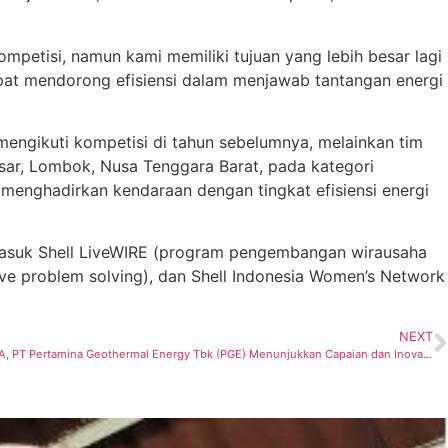
petisi, namun kami memiliki tujuan yang lebih besar lagi
at mendorong efisiensi dalam menjawab tantangan energi
 mengikuti kompetisi di tahun sebelumnya, melainkan tim
ngsar, Lombok, Nusa Tenggara Barat, pada kategori
menghadirkan kendaraan dengan tingkat efisiensi energi
rmasuk Shell LiveWIRE (program pengembangan wirausaha
tive problem solving), dan Shell Indonesia Women’s Network
NEXT
Raih Tiga Penghargaan Bergengsi di BISRA, PT Pertamina Geothermal Energy Tbk (PGE) Menunjukkan Capaian dan Inovasi di Bidang CSR