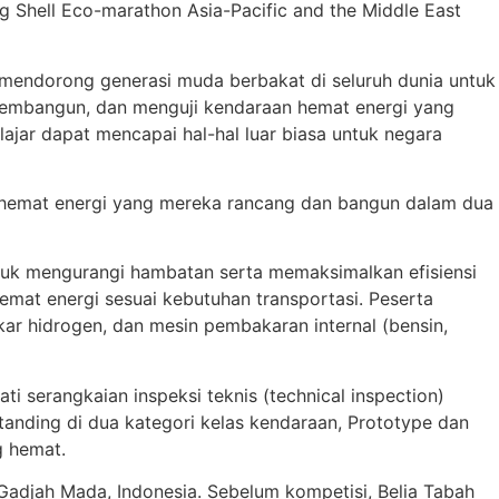
ng Shell Eco-marathon Asia-Pacific and the Middle East
i mendorong generasi muda berbakat di seluruh dunia untuk
membangun, dan menguji kendaraan hemat energi yang
lajar dapat mencapai hal-hal luar biasa untuk negara
l hemat energi yang mereka rancang dan bangun dalam dua
ntuk mengurangi hambatan serta memaksimalkan efisiensi
mat energi sesuai kebutuhan transportasi. Peserta
akar hidrogen, dan mesin pembakaran internal (bensin,
i serangkaian inspeksi teknis (technical inspection)
rtanding di dua kategori kelas kendaraan, Prototype dan
g hemat.
 Gadjah Mada, Indonesia. Sebelum kompetisi, Belia Tabah