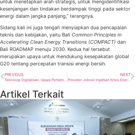
untuk menetapkan arah strategis, untuk mengidentifikasi
kesenjangan dan tindakan berdampak tinggi pada sektor
energi dalam jangka panjang,” terangnya.
Sidang kali ini juga tengah menyiapkan dua pencapaian
teknis dan kebijakan, yaitu Bali
Common Principles in
Accelerating Clean Energy Transitions (COMPACT)
dan
Bali ROADMAP menuju 2030. Kedua hal tersebut
merupakan upaya untuk mendukung kesepakatan global
G20 tentang percepatan transisi energi bersih.
PREVIOUS
NEXT
Teknologi Digitalisasi, Upaya Pertamina Pastikan BBM dan LPG Tepat Sasaran
Presiden Jokowi Ingatkan Krisis Energi, Hutan Pertamina UGM Hadir sebagai Solusi
Artikel Terkait