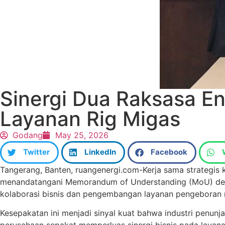
Sinergi Dua Raksasa En
Layanan Rig Migas
Godang
May 25, 2026
Twitter
LinkedIn
Facebook
Tangerang, Banten, ruangenergi.com-Kerja sama strategis 
menandatangani Memorandum of Understanding (MoU) d
kolaborasi bisnis dan pengembangan layanan pengeboran m
Kesepakatan ini menjadi sinyal kuat bahwa industri penunj