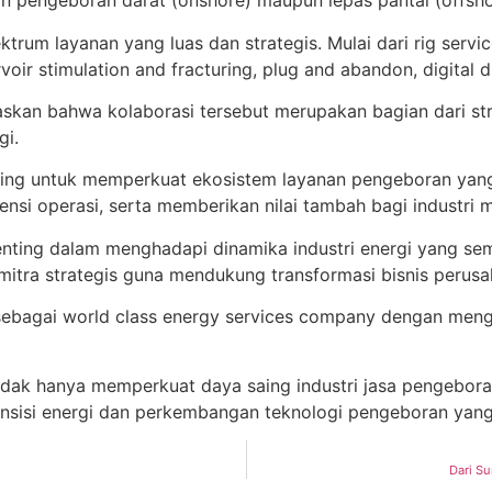
n pengeboran darat (onshore) maupun lepas pantai (offsho
rum layanan yang luas dan strategis. Mulai dari rig services
voir stimulation and fracturing, plug and abandon, digital dr
gaskan bahwa kolaborasi tersebut merupakan bagian dari s
gi.
ing untuk memperkuat ekosistem layanan pengeboran yang t
nsi operasi, serta memberikan nilai tambah bagi industri m
enting dalam menghadapi dinamika industri energi yang sem
mitra strategis guna mendukung transformasi bisnis perusa
sebagai world class energy services company dengan mengh
idak hanya memperkuat daya saing industri jasa pengeboran
transisi energi dan perkembangan teknologi pengeboran yan
Dari S