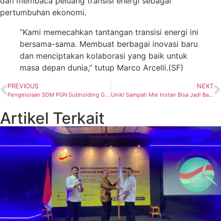
dan membaca peluang transisi energi sebagai
pertumbuhan ekonomi.
“Kami memecahkan tantangan transisi energi ini
bersama-sama. Membuat berbagai inovasi baru
dan menciptakan kolaborasi yang baik untuk
masa depan dunia,” tutup Marco Arcelli.(SF)
PREVIOUS
NEXT
Pengelolaan SDM PGN Subholding Gas Unggulkan Program Pengembangan Kompetensi dan Adaptasi Digital
Unik! Sampah Mie Instan Bisa Jadi Bahan Bakar Bernilai Cuan
Artikel Terkait