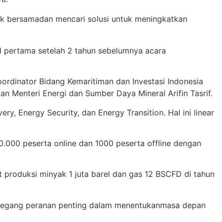
uk
b
ersama
dan
mencari
solusi
untuk
meningkatkan
d
pertama
setelah
2
tahun
sebelumnya
acara
oordinator
Bidang
Kemaritiman
dan
Investasi
Indonesia
dan
Menteri
Energi
dan
Sumber
Daya
Mineral Arifin
Tasrif
.
very
,
Energy Security
, dan
Energy Transition
. Hal
ini
linear
0.000
peserta
online dan 1000
peserta
offline
dengan
et
produksi
minyak
1
juta
barel
dan gas 12 BSCFD di
tahun
egang
peranan
penting
dalam
menentukan
masa
depan