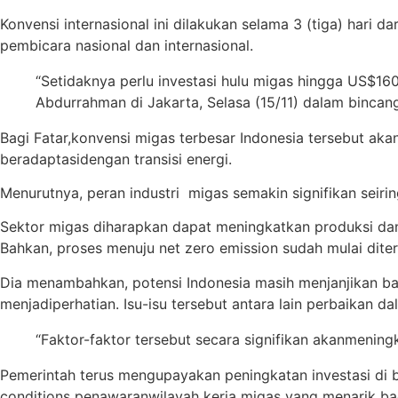
Konvensi
internasional
ini
dilakukan
selama
3 (
tiga
)
hari
dar
pembicara
nasional
dan
internasional
.
“
Setidaknya
perlu
investasi
hulu
migas
hingga
US$16
Abdurrahman
di Jakarta,
Selasa
(15/11) dalam bincan
Bagi Fatar,
konvensi
migas
terbesar
Indonesia
tersebut aka
beradaptasi
dengan
transisi
energi
.
Menurutnya
,
peran
industri
migas
semakin
signifikan
seiri
Sektor migas
diharapkan
dapat
meningkatkan
produksi
da
Bahkan
, proses
menuju
net zero emission
sudah
mulai
dite
D
ia
menambahkan
,
potensi
Indonesia
masih
menjanjikan
ba
menjadi
perhatian
.
Isu-isu
tersebut
antara
lain
perbaikan
da
“
Faktor-faktor
tersebut
secara
signifikan
akan
mening
P
emerintah
terus
mengupayakan
peningkatan
investasi
di
conditions
penawaran
wilayah
kerja
migas
yang
menarik
ba