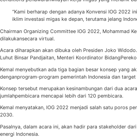
“Kami
berharap
dengan
adanya
Konvensi
IOG 2022
in
iklim
investasi
migas ke
depan
,
terutama
jelang
Indon
Chairman Organizing Committee
IOG 2022, M
o
hammad K
dilakukan
secara
virtual.
A
cara
diharapkan
akan
dibuka
oleh
Presiden
Joko
W
i
dodo
Luhut
Binsar
Pandjaitan
, Menteri
Koordinator
Bidang
Pereko
Kemal
menyebutkan
ada
tiga
bagian
besar
konsep
yang
ak
dengan
program-program
pemerintah
Indonesia dan target
Konsep
tersebut
merupakan
kesinambungan
dari
dua
acar
jumlah
pembicara
mencapai
lebih
dari
1
20
pembicara
.
Kemal
menyatakan
, IOG 2022
menjadi
salah
satu
poros pe
2030.
Pasalnya
,
dalam
acara
ini
,
akan
hadir
para stakeholder
dari
energi
Indonesia.