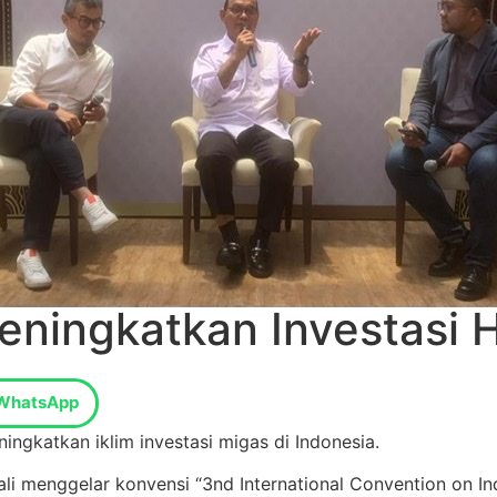
ningkatkan Investasi H
WhatsApp
ningkatkan
iklim
investasi
migas
di Indonesia.
li menggelar
konvensi
“
3
nd
International Convention on I