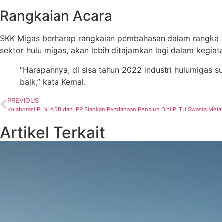
Rangkaian Acara
SKK
Migas
berharap
rangkaian
pembahasan
dalam
rangka
sektor
hulu
migas
,
akan
lebih
ditajamkan
lagi
dalam
kegi
a
t
“
Harapannya
,
di
sisa
tahun
2022
industri
hulu
migas
s
baik
,
”
kata
Kemal.
PREVIOUS
Kolaborasi PLN, ADB dan IPP Siapkan Pendanaan Pensiun Dini PLTU Swasta Mel
Artikel Terkait