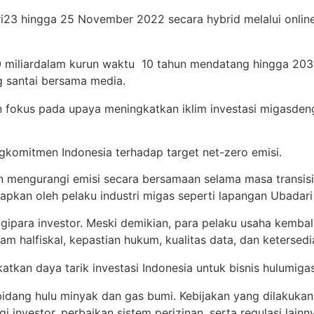
i
23
hingga
25
November
2022
secara
hybrid
melalui
onlin
0
miliar
dalam
kurun
waktu
10
tahun
mendatang
hingga
203
g santai bersama media.
n
fo
k
us
pada
upaya
meningkatkan
iklim
investasi
migas
den
ng
komitmen
Indonesia
terhadap
target
net-zero
emisi
.
n
mengurangi
emisi
secara
bersamaan
selama
masa
transisi
rapkan
oleh
pelaku
industr
i
migas
seperti
lapangan
Ubadari
gi
para investor.
Meski
demikian
, para
pelaku
usaha
kembal
lam
hal
fiskal
,
kepastian
hukum
,
kualitas
data,
dan
ketersedi
katkan
daya
tarik
investasi
Indonesia
untuk
bisnis
hulu
miga
bidang
hulu
minyak
dan gas
bumi
.
Kebijakan
yang
dilakukan
gi
investor,
perbaikan sistem
perizinan
,
serta
regulasi
lainn