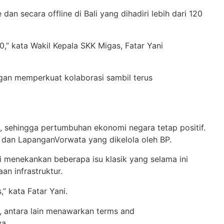
e dan
secara
offline di Bali yang
dihadiri
lebih
dari
120
0
,” kata
Wakil
Kepala
SKK
Migas
,
Fatar
Yani
gan
memperkuat
kolaboras
i
samb
i
l
terus
,
sehingga
pertumbuhan
ekonomi
negara
tetap
positif
.
dan
Lapangan
Vorwata
yang
dikelola
oleh BP.
i menekankan
beberapa
isu
klasik
yang
selama
ini
aan infrastruktur
.
s
,”
kata
F
a
t
a
r
Y
a
n
i
.
,
antara
lain
menawarkan
terms and
ya
.