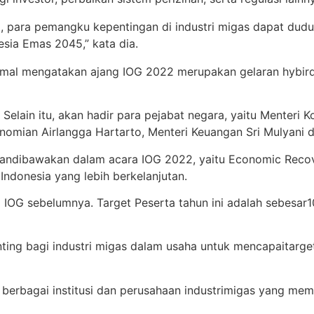
i
, para
pemangku
kepentingan
di
industr
i
migas
dapat
dud
esia
Emas
2045,” kata dia.
emal
mengatakan
ajang
I
OG 2022
merupakan
gelaran hybir
.
Selain
itu
,
akan
hadir
para
pejabat
negara,
yaitu
Menteri
K
nomian
Airlangga
Hartarto
,
Menteri
Keuangan
Sri
Mulyani
an
dibawakan
dalam
acara IOG 2022
,
ya
itu
Economic Reco
 Indonesia yang
lebih
berkelanjutan
.
a IOG
sebelumnya
. Target
Peserta
tahun
ini
adalah
sebesar
1
nting
bagi
industri
migas
dalam
usaha
untuk
mencapai
targ
berbagai
institusi
dan
perusahaan
industr
i
migas
yang
mem