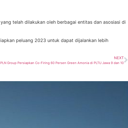
i yang
telah
dilakukan
oleh
berbagai
entitas
dan
asosiasi
di
iapkan
peluang
2023
untuk
dapat
dijalankan
lebih
NEXT
 PLN Group Persiapkan Co-Firing 60 Persen Green Amonia di PLTU Jawa 9 dan 10