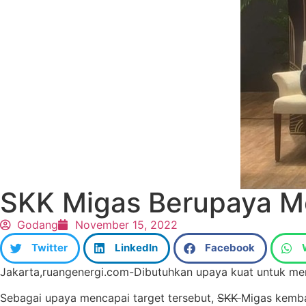
SKK Migas Berupaya Me
Godang
November 15, 2022
Twitter
LinkedIn
Facebook
Jakarta,ruangenergi.com-Dibutuhkan
upaya
kuat
untuk me
Sebagai
upaya
mencapai
target
tersebut
,
SKK
Migas
kemba