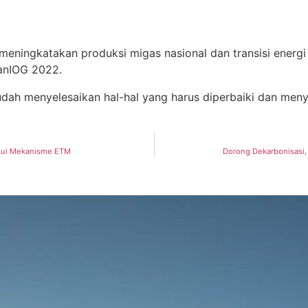
 meningkatakan
produksi
migas
nasional
dan
transisi
energ
an
IOG 2022
.
udah
menyelesaikan
hal-hal
yang
harus
diperbaiki
dan
meny
alui Mekanisme ETM
Dorong Dekarbonisasi,