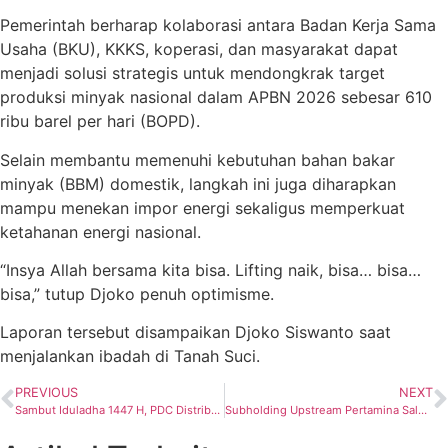
Pemerintah berharap kolaborasi antara Badan Kerja Sama
Usaha (BKU), KKKS, koperasi, dan masyarakat dapat
menjadi solusi strategis untuk mendongkrak target
produksi minyak nasional dalam APBN 2026 sebesar 610
ribu barel per hari (BOPD).
Selain membantu memenuhi kebutuhan bahan bakar
minyak (BBM) domestik, langkah ini juga diharapkan
mampu menekan impor energi sekaligus memperkuat
ketahanan energi nasional.
“Insya Allah bersama kita bisa. Lifting naik, bisa… bisa…
bisa,” tutup Djoko penuh optimisme.
Laporan tersebut disampaikan Djoko Siswanto saat
menjalankan ibadah di Tanah Suci.
PREVIOUS
NEXT
Sambut Iduladha 1447 H, PDC Distribusikan Hewan Kurban ke Seluruh Wilayah Operasional
Subholding Upstream Pertamina Salurkan Ribuan Hewan Kurban pada Momentum Iduladha 1447 H