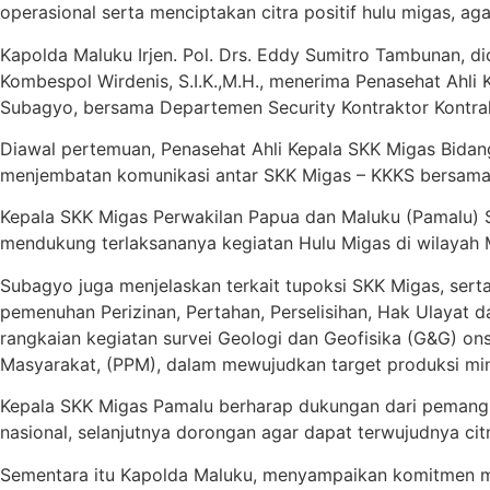
operasional serta menciptakan citra positif hulu migas, ag
Kapolda Maluku Irjen. Pol. Drs. Eddy Sumitro Tambunan, di
Kombespol Wirdenis, S.I.K.,M.H., menerima Penasehat Ahli
Subagyo, bersama Departemen Security Kontraktor Kontrak
Diawal pertemuan, Penasehat Ahli Kepala SKK Migas Bida
menjembatan komunikasi antar SKK Migas – KKKS bersama
Kepala SKK Migas Perwakilan Papua dan Maluku (Pamalu) 
mendukung terlaksananya kegiatan Hulu Migas di wilayah 
Subagyo juga menjelaskan terkait tupoksi SKK Migas, sert
pemenuhan Perizinan, Pertahan, Perselisihan, Hak Ulayat da
rangkaian kegiatan survei Geologi dan Geofisika (G&G) o
Masyarakat, (PPM), dalam mewujudkan target produksi min
Kepala SKK Migas Pamalu berharap dukungan dari pemangku
nasional, selanjutnya dorongan agar dapat terwujudnya citr
Sementara itu Kapolda Maluku, menyampaikan komitmen m