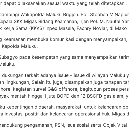
ar dapat dilaksanakan sesuai waktu yang telah ditetapkan.,
dampingi Wakapolda Maluku Brigjen. Pol. Stephen M.Napiun 
 Kepala SKK Migas Bidang Keamanan, Irjen Pol. M. Naufal Y
 Kerja Sama (KKKS) Inpex Masela, Fachry Noviar, di Mako
ng Keamanan membuka komunikasi dengan menyampaikan, sa
 Kapolda Maluku.
Subagyo pada kesempatan yang sama menyampaikan terima 
Maluku.
a dukungan terkait adanya issue – issue di wilayah Maluku
n lingkungan, Selain itu juga, disampaikan juga tahapan ta
nshore, kegiatan survei G&G offshore, begitupun proses 
yak mentah hingga 1 juta BOPD dan 12 BSCFD gas alam, ya
 kepentingan didaerah, masyarakat, untuk kelancaran ope
a investasi positif dan kelancaran operasional hulu Migas 
endukung pengamanan, PSN, isue sosial serta Objek Vita