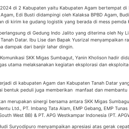
Mei 2024 di 2 Kabupaten yaitu Kabupaten Agam bertempat
 Agam, Edi Busti didampingi oleh Kalaksa BPBD Agam, Budi
uan di kirim ke gudang logistik yang berada di mess pemd
erlangsung di Gedung Indo Jalito yang diterima oleh Ny L
 Tanah Datar. Ibu Lise dan Bapak Yusrizal menyampaikan ra
dampak dari banjir lahar dingin.
Komunikasi SKK Migas Sumbagut, Yanin Kholison hadir did
as utama melaksanakan kegiatan eksplorasi dan eksploitas
 terjadi di kabupaten Agam dan Kabupaten Tanah Datar yang
ai bentuk peduli juga memberikan manfaat dan membantu m
ikan merupakan sinergi bersama antara SKK Migas Sumbagu
entu Ltd., PT. Imbang Tata Alam, EMP Gebang, EMP Tunas 
i (South West BB) & PT. APG Westkampar Indonesia (PT. APGW
 Hudi Suryodipuro menyampaikan apresiasi atas gerak cepa