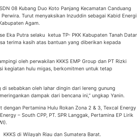
 di SDN 08 Kubang Duo Koto Panjang Kecamatan Canduang
 Perwira. Turut menyaksikan Inzuddin sebagai Kabid Energi
a Kabupaten Agam.
ise Eka Putra selaku ketua TP- PKK Kabupaten Tanah Datar
sa terima kasih atas bantuan yang diberikan kepada
ampingi oleh perwakilan KKKS EMP Group dan PT Rizki
i kegiatan hulu migas, berkomitmen untuk tetap
 di sebabkan oleh lahar dingin dari lereng gunung
eringankan dampak dari bencana ini,” ungkap Yanin.
t dengan Pertamina Hulu Rokan Zona 2 & 3, Texcal Energy
Energy – South CPP, PT. SPR Langgak, Pertamina EP Lirik
I).
t KKKS di Wilayah Riau dan Sumatera Barat.