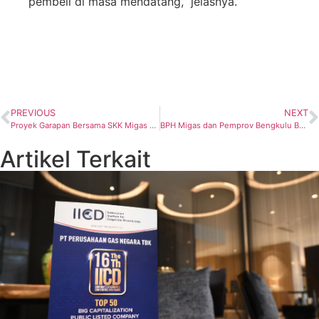
pembeli di masa mendatang,” jelasnya.
PREVIOUS
NEXT
Proyek Garapan Bersama SKK Migas dan TIS Komersialisasikan Gas Berkadar CO2 30 Persen
BPH Migas dan Pemprov Bengkulu Bahas Naskah Kerja Sama
Artikel Terkait