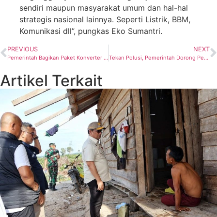
sendiri maupun masyarakat umum dan hal-hal
strategis nasional lainnya. Seperti Listrik, BBM,
Komunikasi dll”, pungkas Eko Sumantri.
PREVIOUS
NEXT
Pemerintah Bagikan Paket Konverter Kit Ke Nelayan
Tekan Polusi, Pemerintah Dorong Percepatan Kendaraan Bermotor Listrik
Artikel Terkait