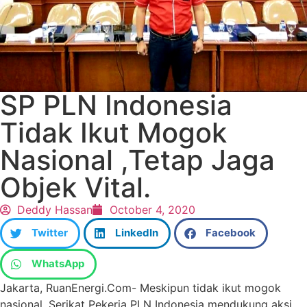
SP PLN Indonesia
Tidak Ikut Mogok
Nasional ,Tetap Jaga
Objek Vital.
Deddy Hassan
October 4, 2020
Twitter
LinkedIn
Facebook
WhatsApp
Jakarta, RuanEnergi.Com- Meskipun tidak ikut mogok
nasional, Serikat Pekerja PLN Indonesia mendukung aksi