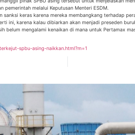
manggil pihak SPBU asing tersebut untuk menjelaskan me
pkan pemerintah melalui Keputusan Menteri ESDM.
rikan sanksi keras karena mereka membangkang terhadap pera
ti ini, karena kalau dibiarkan akan menjadi preseden bur
ih belum mengalami kenaikan di mana untuk Pertamax masih
erkejut-spbu-asing-naikkan.html?m=1