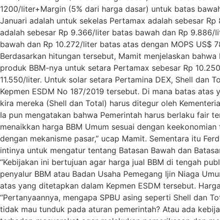
1200/liter+Margin (5% dari harga dasar) untuk batas bawa
Januari adalah untuk sekelas Pertamax adalah sebesar Rp 
adalah sebesar Rp 9.366/liter batas bawah dan Rp 9.886/l
bawah dan Rp 10.272/liter batas atas dengan MOPS US$ 78
Berdasarkan hitungan tersebut, Mamit menjelaskan bahwa ha
produk BBM-nya untuk setara Pertamax sebesar Rp 10.250/li
11.550/liter. Untuk solar setara Pertamina DEX, Shell dan T
Kepmen ESDM No 187/2019 tersebut. Di mana batas atas yan
kira mereka (Shell dan Total) harus ditegur oleh Kementer
Ia pun mengatakan bahwa Pemerintah harus berlaku fair te
menaikkan harga BBM Umum sesuai dengan keekonomian tid
dengan mekanisme pasar,” ucap Mamit. Sementara itu Fer
intinya untuk mengatur tentang Batasan Bawah dan Batas
“Kebijakan ini bertujuan agar harga jual BBM di tengah pu
penyalur BBM atau Badan Usaha Pemegang Ijin Niaga Umum,”
atas yang ditetapkan dalam Kepmen ESDM tersebut. Harga 
“Pertanyaannya, mengapa SPBU asing seperti Shell dan Tot
tidak mau tunduk pada aturan pemerintah? Atau ada kebij