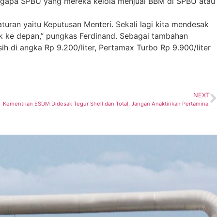
ngapa SPBU yang mereka kelola menjual BBM di SPBU atau
turan yaitu Keputusan Menteri. Sekali lagi kita mendesak
uk ke depan,” pungkas Ferdinand. Sebagai tambahan
 di angka Rp 9.200/liter, Pertamax Turbo Rp 9.900/liter
NEXT
Kementrian ESDM Didesak Tegur Shell dan Total, Jangan Anaktirikan Pertamina.