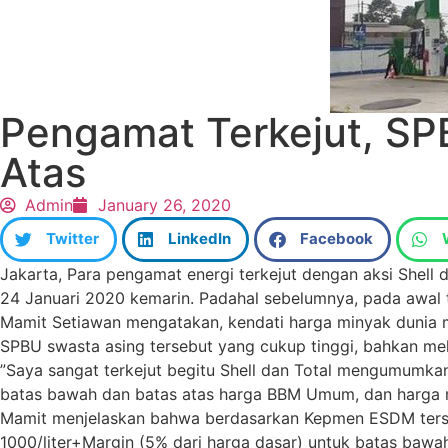
Pengamat Terkejut, SP
Atas
Admin
January 26, 2020
Twitter
LinkedIn
Facebook
Jakarta, Para pengamat energi terkejut dengan aksi Shell
24 Januari 2020 kemarin. Padahal sebelumnya, pada awal 
Mamit Setiawan mengatakan, kendati harga minyak dunia m
SPBU swasta asing tersebut yang cukup tinggi, bahkan mel
”Saya sangat terkejut begitu Shell dan Total mengumum
batas bawah dan batas atas harga BBM Umum, dan harga mer
Mamit menjelaskan bahwa berdasarkan Kepmen ESDM ters
1000/liter+Margin (5% dari harga dasar) untuk batas ba