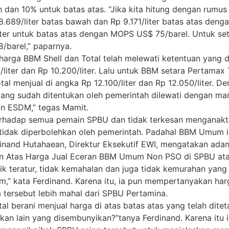
h dan 10% untuk batas atas. “Jika kita hitung dengan rum
8.689/liter batas bawah dan Rp 9.171/liter batas atas de
iter untuk batas atas dengan MOPS US$ 75/barel. Untuk set
/barel,” paparnya.
rga BBM Shell dan Total telah melewati ketentuan yang dit
ter dan Rp 10.200/liter. Lalu untuk BBM setara Pertamax T
otal menjual di angka Rp 12.100/liter dan Rp 12.050/liter. 
g sudah ditentukan oleh pemerintah dilewati dengan margi
ian ESDM,” tegas Mamit.
rhadap semua pemain SPBU dan tidak terkesan menganaktiri
ak diperbolehkan oleh pemerintah. Padahal BBM Umum ini
dinand Hutahaean, Direktur Eksekutif EWI, mengatakan a
an Atas Harga Jual Eceran BBM Umum Non PSO di SPBU atau
blik teratur, tidak kemahalan dan juga tidak kemurahan ya
 kata Ferdinand. Karena itu, ia pun mempertanyakan harga
tersebut lebih mahal dari SPBU Pertamina.
al berani menjual harga di atas batas atas yang telah dit
akan lain yang disembunyikan?”tanya Ferdinand. Karena i