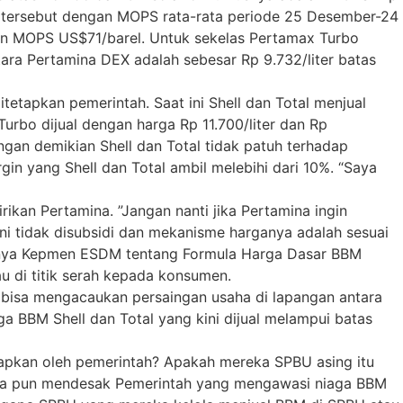
us tersebut dengan MOPS rata-rata periode 25 Desember-24
ngan MOPS US$71/barel. Untuk sekelas Pertamax Turbo
ara Pertamina DEX adalah sebesar Rp 9.732/liter batas
etapkan pemerintah. Saat ini Shell dan Total menjual
urbo dijual dengan harga Rp 11.700/liter dan Rp
Dengan demikian Shell dan Total tidak patuh terhadap
n yang Shell dan Total ambil melebihi dari 10%. “Saya
kan Pertamina. ”Jangan nanti jika Pertamina ingin
 tidak disubsidi dan mekanisme harganya adalah sesuai
danya Kepmen ESDM tentang Formula Harga Dasar BBM
 di titik serah kepada konsumen.
ng bisa mengacaukan persaingan usaha di lapangan antara
 BBM Shell dan Total yang kini dijual melampui batas
etapkan oleh pemerintah? Apakah mereka SPBU asing itu
tu ia pun mendesak Pemerintah yang mengawasi niaga BBM