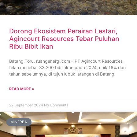
Dorong Ekosistem Perairan Lestari,
Agincourt Resources Tebar Puluhan
Ribu Bibit Ikan
Batang Toru, ruangenergi.com – PT Agincourt Resources
telah menebar 33.200 bibit ikan pada 2024, naik 16% dari
tahun sebelumnya, di tujuh lubuk larangan di Batang
READ MORE »
22 September 2024
No Comments
MINERBA