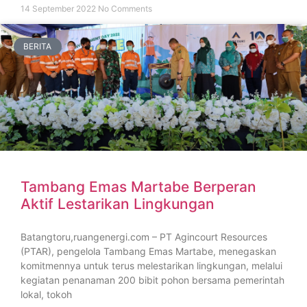
14 September 2022
No Comments
BERITA
Tambang Emas Martabe Berperan
Aktif Lestarikan Lingkungan
Batangtoru,ruangenergi.com – PT Agincourt Resources
(PTAR), pengelola Tambang Emas Martabe, menegaskan
komitmennya untuk terus melestarikan lingkungan, melalui
kegiatan penanaman 200 bibit pohon bersama pemerintah
lokal, tokoh