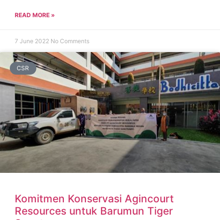
READ MORE »
7 June 2022
No Comments
CSR
Komitmen Konservasi Agincourt
Resources untuk Barumun Tiger