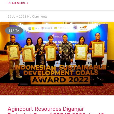
READ MORE »
29 July 2023
No Comments
BERITA
Agincourt Resources Diganjar