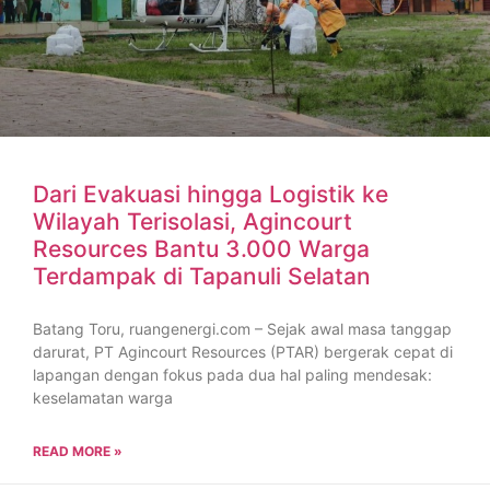
Dari Evakuasi hingga Logistik ke
Wilayah Terisolasi, Agincourt
Resources Bantu 3.000 Warga
Terdampak di Tapanuli Selatan
Batang Toru, ruangenergi.com – Sejak awal masa tanggap
darurat, PT Agincourt Resources (PTAR) bergerak cepat di
lapangan dengan fokus pada dua hal paling mendesak:
keselamatan warga
READ MORE »