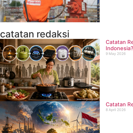
catatan redaksi
Catatan Re
Indonesia
9 May 2026
Catatan Re
8 April 2026