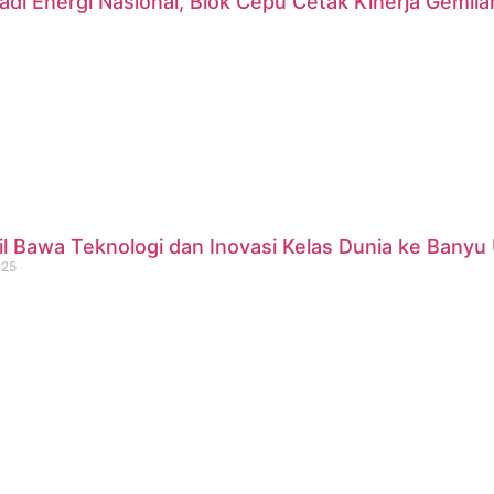
di Energi Nasional, Blok Cepu Cetak Kinerja Gemil
 Bawa Teknologi dan Inovasi Kelas Dunia ke Banyu 
025