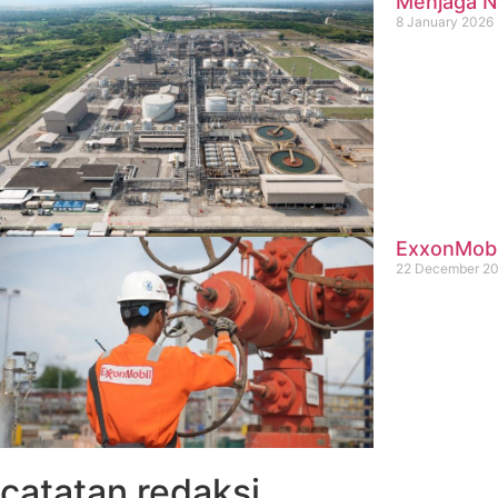
Menjaga Na
8 January 2026
ExxonMobil
22 December 2
catatan redaksi