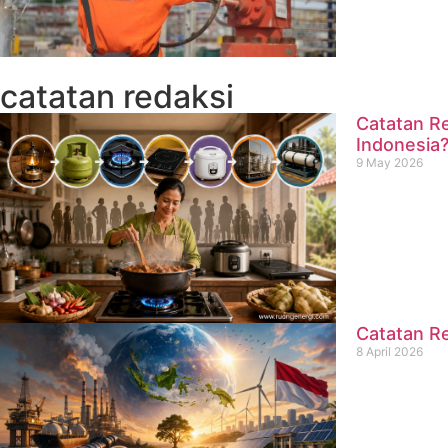
catatan redaksi
Catatan Re
Indonesia
9 May 2026
Catatan Re
8 April 2026