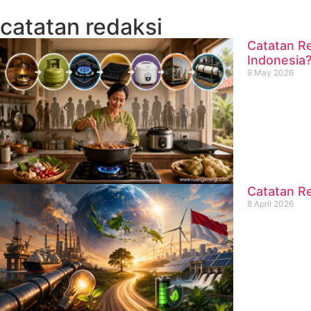
catatan redaksi
Catatan Re
Indonesia
9 May 2026
Catatan Re
8 April 2026